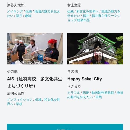
漆器久太郎
村上文堂
メイキング
/
伝統
/
地域の魅力を伝え
伝統
/
和文化を世界へ
/
地域の魅力を
たい
/
福井
/
趣味
伝えたい
/
福井
/
福井市主催ワークシ
ョップ成果作品
その他
その他
AIS（足羽高校 多文化共生
Happy Sakai City
まちづくり班）
ささまや
カラフル
/
伝統
/
動画制作初挑戦
/
地域
清明公民館
の魅力を伝えたい
/
自然
ノンフィクション
/
伝統
/
和文化を世
界へ
/
学校