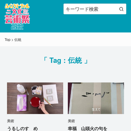
Top
>
伝統
「 Tag :
伝統
」
美術
美術
うるしのすゝめ
幸福 山頭火の句を