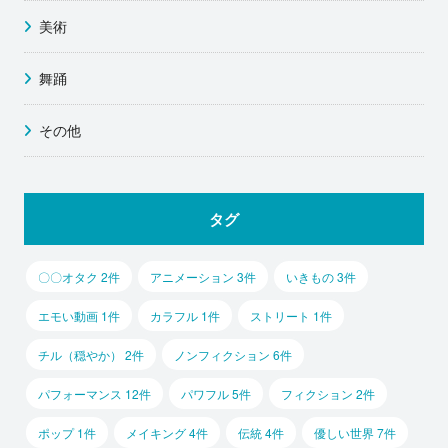
美術
舞踊
その他
タグ
〇〇オタク 2件
アニメーション 3件
いきもの 3件
エモい動画 1件
カラフル 1件
ストリート 1件
チル（穏やか） 2件
ノンフィクション 6件
パフォーマンス 12件
パワフル 5件
フィクション 2件
ポップ 1件
メイキング 4件
伝統 4件
優しい世界 7件