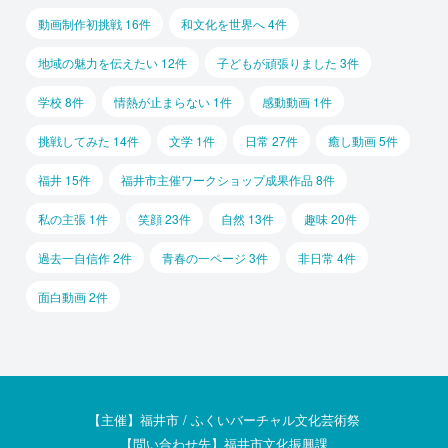
動画制作初挑戦 16件
和文化を世界へ 4件
地域の魅力を伝えたい 12件
子どもが頑張りました 3件
学校 8件
情熱が止まらない 1件
感動動画 1件
挑戦してみた 14件
文学 1件
日常 27件
癒し動画 5件
福井 15件
福井市主催ワークショップ成果作品 8件
私の主張 1件
笑顔 23件
自然 13件
趣味 20件
過去一自信作 2件
青春の一ページ 3件
非日常 4件
面白動画 2件
【主催】福井市 / ふくいバーチャル文化芸術祭
【問い合わせ先】福井市文化振興課