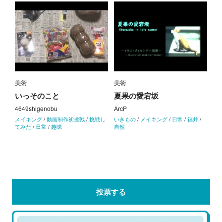
美術
美術
いっそのこと
夏果の愛宕坂
4649shigenobu
ArcP
メイキング
/
動画制作初挑戦
/
挑戦し
いきもの
/
メイキング
/
日常
/
福井
/
てみた
/
日常
/
趣味
自然
投票する