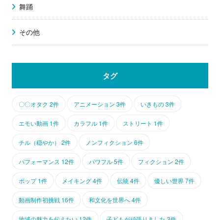
舞踊
その他
タグ
〇〇オタク 2件
アニメーション 3件
いきもの 3件
エモい動画 1件
カラフル 1件
ストリート 1件
チル（穏やか） 2件
ノンフィクション 6件
パフォーマンス 12件
パワフル 5件
フィクション 2件
ポップ 1件
メイキング 4件
伝統 4件
優しい世界 7件
動画制作初挑戦 16件
和文化を世界へ 4件
地域の魅力を伝えたい 12件
子どもが頑張りました 3件