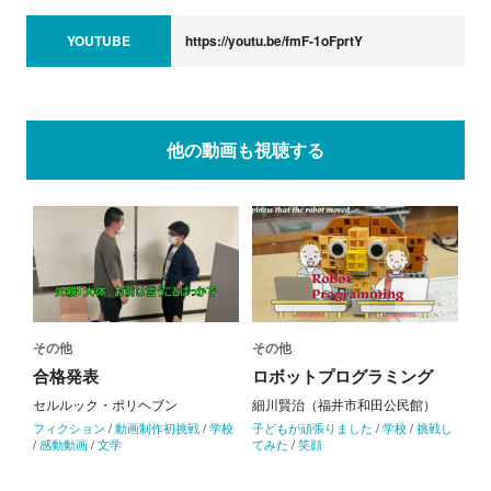
YOUTUBE
https://youtu.be/fmF-1oFprtY
他の動画も視聴する
その他
その他
合格発表
ロボットプログラミング
セルルック・ポリヘブン
細川賢治（福井市和田公民館）
フィクション
/
動画制作初挑戦
/
学校
子どもが頑張りました
/
学校
/
挑戦し
/
感動動画
/
文学
てみた
/
笑顔