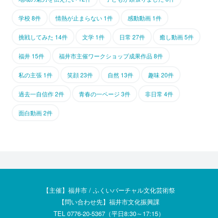
学校 8件
情熱が止まらない 1件
感動動画 1件
挑戦してみた 14件
文学 1件
日常 27件
癒し動画 5件
福井 15件
福井市主催ワークショップ成果作品 8件
私の主張 1件
笑顔 23件
自然 13件
趣味 20件
過去一自信作 2件
青春の一ページ 3件
非日常 4件
面白動画 2件
【主催】福井市 / ふくいバーチャル文化芸術祭
【問い合わせ先】福井市文化振興課
TEL 0776-20-5367（平日8:30～17:15）