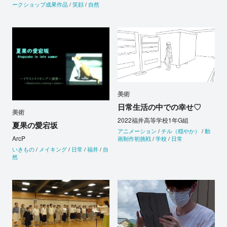
ークショップ成果作品
/
笑顔
/
自然
美術
日常生活の中での幸せ♡
美術
2022福井高等学校1年G組
夏果の愛宕坂
アニメーション
/
チル（穏やか）
/
動
ArcP
画制作初挑戦
/
学校
/
日常
いきもの
/
メイキング
/
日常
/
福井
/
自
然