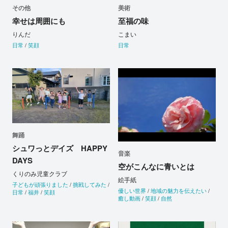
その他
美術
幸せは周囲にも
至福の味
りんだ
こまい
日常
/
笑顔
日常
舞踊
シュワっとデイズ HAPPY
音楽
DAYS
空がこんなに青いとは
くりのみ児童クラブ
絵手紙
子どもが頑張りました
/
挑戦してみた
/
優しい世界
/
地域の魅力を伝えたい
/
日常
/
福井
/
笑顔
癒し動画
/
笑顔
/
自然