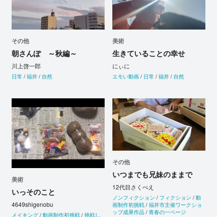
その他
美術
朝さんぽ ～秋編～
生きていることの幸せ
川上啓一郎
にぃに
日常
/
福井
/
自然
エモい動画
/
日常
/
福井
/
自然
その他
いつまでも兄妹のままで
美術
12代目さくべえ
いっそのこと
ノンフィクション
/
フィクション
/
動
4649shigenobu
画制作初挑戦
/
福井市主催ワークショ
ップ成果作品
/
青春の一ページ
メイキング
/
動画制作初挑戦
/
挑戦し