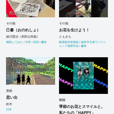
その他
その他
己書（おのれしょ）
お花を生けよう！
細川賢治（和田公民館）
ともきち
挑戦してみた
/
日常
/
笑顔
/
趣味
動画制作初挑戦
/
福井市主催ワークシ
ョップ成果作品
/
趣味
美術
思い出
舞踊
鈴木
季節のお花とスマイルと。
日常
私たちの「HAPPY」