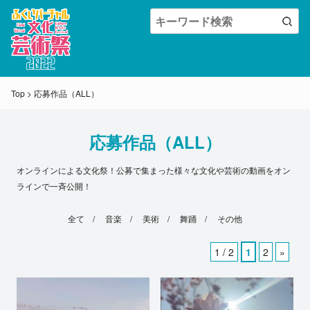
Top
>
応募作品（ALL）
応募作品（ALL）
オンラインによる文化祭！公募で集まった様々な文化や芸術の動画をオン
ラインで一斉公開！
全て
/
音楽
/
美術
/
舞踊
/
その他
1 / 2
1
2
»