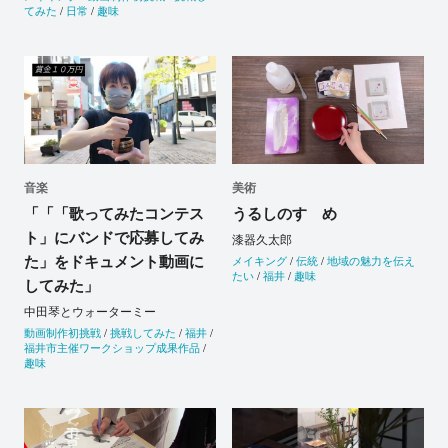
てみた
/
日常
/
趣味
音楽
美術
「「「歌ってみたコンテス
うるしのすゝめ
ト」にバンドで応募してみ
漆器久太郎
た」をドキュメント動画に
メイキング
/
伝統
/
地域の魅力を伝え
たい
/
福井
/
趣味
してみた」
中田琴とウォーターミー
動画制作初挑戦
/
挑戦してみた
/
福井
/
福井市主催ワークショップ成果作品
/
趣味