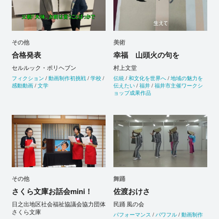
その他
美術
合格発表
幸福 山頭火の句を
セルルック・ポリヘブン
村上文堂
フィクション
/
動画制作初挑戦
/
学校
/
伝統
/
和文化を世界へ
/
地域の魅力を
感動動画
/
文学
伝えたい
/
福井
/
福井市主催ワークシ
ョップ成果作品
その他
舞踊
さくら文庫お話会mini！
佐渡おけさ
日之出地区社会福祉協議会協力団体
民踊 風の会
さくら文庫
パフォーマンス
/
パワフル
/
動画制作