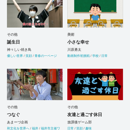
その他
美術
誕生日
小さな幸せ
神々しい焼き鳥
川原勇太
優しい世界
/
笑顔
/
青春の一ページ
動画制作初挑戦
/
学校
/
日常
その他
その他
つなぐ
友達と過ごす休日
あまーづ企画
放課後ゲーム部
和文化を世界へ
/
福井
/
福井市主催ワ
日常
/
笑顔
/
趣味