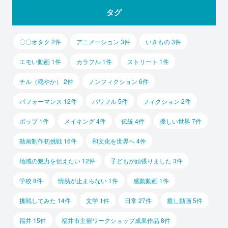
タグ
〇〇オタク 2件
アニメーション 3件
いきもの 3件
エモい動画 1件
カラフル 1件
ストリート 1件
チル（穏やか） 2件
ノンフィクション 6件
パフォーマンス 12件
パワフル 5件
フィクション 2件
ポップ 1件
メイキング 4件
伝統 4件
優しい世界 7件
動画制作初挑戦 16件
和文化を世界へ 4件
地域の魅力を伝えたい 12件
子どもが頑張りました 3件
学校 8件
情熱が止まらない 1件
感動動画 1件
挑戦してみた 14件
文学 1件
日常 27件
癒し動画 5件
福井 15件
福井市主催ワークショップ成果作品 8件