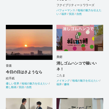
フクイプリティートワラーズ
パフォーマンス
/
地域の魅力を伝えた
い
/
福井
/
笑顔
/
自然
美術
消しゴムハンコで福いい
音楽
ネ！
今日の日はさようなら
こたま
絵手紙
メイキング
/
地域の魅力を伝えたい
/
優しい世界
/
地域の魅力を伝えたい
/
福井
/
趣味
癒し動画
/
笑顔
/
自然