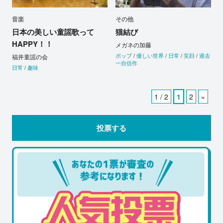
音楽
その他
日本の美しい童謡歌って
猫結び
HAPPY！！
メガネの加藤
ポップ
/
優しい世界
/
日常
/
笑顔
/
過去
福井童謡の会
一自信作
日常
/
趣味
1 / 2
1
2
»
投票する