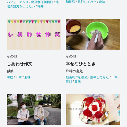
初挑戦
/
挑戦してみた
/
趣味
パフォーマンス
/
動画制作初挑戦
/
地
域の魅力を伝えたい
/
福井
その他
その他
しあわせ作文
幸せなひととき
麒麟
邪神の宮殿
学校
/
日常
/
趣味
動画制作初挑戦
/
挑戦してみた
/
日常
/
笑顔
/
趣味