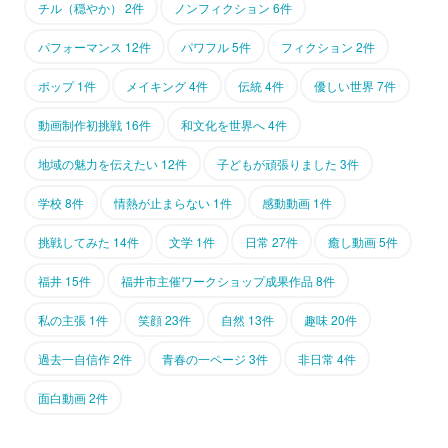
チル（穏やか） 2件
ノンフィクション 6件
パフォーマンス 12件
パワフル 5件
フィクション 2件
ポップ 1件
メイキング 4件
伝統 4件
優しい世界 7件
動画制作初挑戦 16件
和文化を世界へ 4件
地域の魅力を伝えたい 12件
子どもが頑張りました 3件
学校 8件
情熱が止まらない 1件
感動動画 1件
挑戦してみた 14件
文学 1件
日常 27件
癒し動画 5件
福井 15件
福井市主催ワークショップ成果作品 8件
私の主張 1件
笑顔 23件
自然 13件
趣味 20件
過去一自信作 2件
青春の一ページ 3件
非日常 4件
面白動画 2件