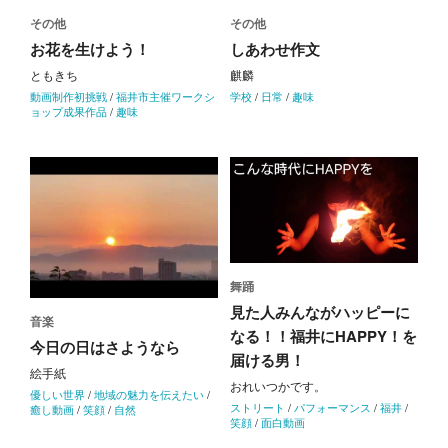
その他
その他
お花を生けよう！
しあわせ作文
ともきち
麒麟
動画制作初挑戦
/
福井市主催ワークシ
学校
/
日常
/
趣味
ョップ成果作品
/
趣味
舞踊
見た人みんながハッピーに
音楽
なる！！福井にHAPPY！を
今日の日はさようなら
届ける男！
絵手紙
おれいつかです。
優しい世界
/
地域の魅力を伝えたい
/
ストリート
/
パフォーマンス
/
福井
/
癒し動画
/
笑顔
/
自然
笑顔
/
面白動画