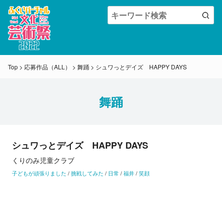
Top
>
応募作品（ALL）
>
舞踊
>
シュワっとデイズ HAPPY DAYS
舞踊
シュワっとデイズ HAPPY DAYS
くりのみ児童クラブ
子どもが頑張りました
/
挑戦してみた
/
日常
/
福井
/
笑顔