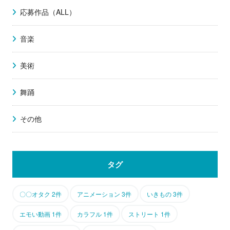
応募作品（ALL）
音楽
美術
舞踊
その他
タグ
〇〇オタク 2件
アニメーション 3件
いきもの 3件
エモい動画 1件
カラフル 1件
ストリート 1件