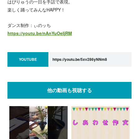
はぴりゅうの一日を手話で表現。
楽しく踊ってみんなHAPPY！
ダンス制作：ぃのッち
https://youtu.be/nAnYuOeIjRM
YOUTUBE
https://youtu.be/5xv286yNNm8
他の動画も視聴する