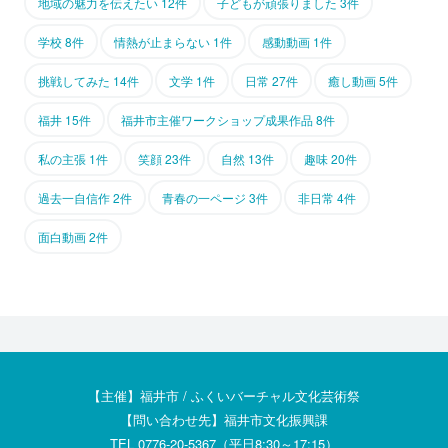
地域の魅力を伝えたい 12件
子どもが頑張りました 3件
学校 8件
情熱が止まらない 1件
感動動画 1件
挑戦してみた 14件
文学 1件
日常 27件
癒し動画 5件
福井 15件
福井市主催ワークショップ成果作品 8件
私の主張 1件
笑顔 23件
自然 13件
趣味 20件
過去一自信作 2件
青春の一ページ 3件
非日常 4件
面白動画 2件
【主催】福井市 / ふくいバーチャル文化芸術祭
【問い合わせ先】福井市文化振興課
TEL 0776-20-5367（平日8:30～17:15）