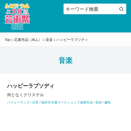
Top
>
応募作品（ALL）
>
音楽
>
ハッピーラプソディ
音楽
ハッピーラプソディ
何となくクリステル
パフォーマンス
/
日常
/
福井市主催ワークショップ成果作品
/
笑顔
/
趣味