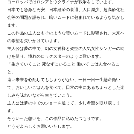
ヨーロッパではロシアとウクライナが戦争をしています。
日本でも急激な円安、日本経済の衰退、人口減少、超高齢化社
会等の問題が語られ、暗いムードに包まれているような気がし
ます。
この作品の主人公もそのような暗いムードに影響され、未来へ
の希望を失いかけています。
主人公は夢の中で、幻の女神様と架空の人気女性シンガーの助
けを借り、憧れのロックスターのように歌います。
「生きていくこと 死なずにいること 働いて ごはん食べるこ
と」
遠い未来を心配してもしょうがない、一日一日一生懸命働い
て、おいしいごはんを食べて、日常の中にあるちょっとした楽
しみを味わいながら生きていこう。
主人公は夢の中でのショーを通じて、少し希望を取り戻しま
す。
そういった想いを、この作品に込めたつもりです。
どうぞよろしくお願いいたします。