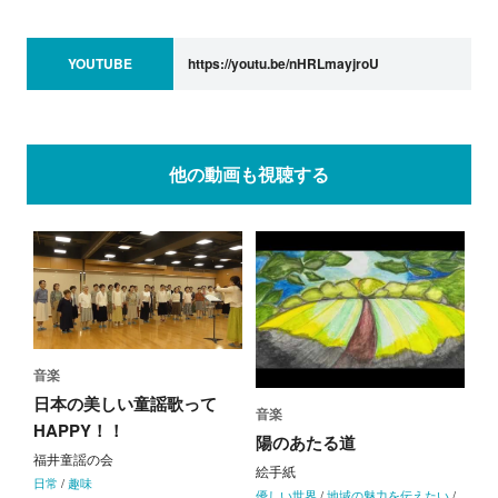
YOUTUBE
https://youtu.be/nHRLmayjroU
他の動画も視聴する
音楽
日本の美しい童謡歌って
音楽
HAPPY！！
陽のあたる道
福井童謡の会
絵手紙
日常
/
趣味
優しい世界
/
地域の魅力を伝えたい
/