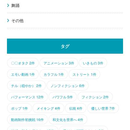
舞踊
その他
タグ
〇〇オタク 2件
アニメーション 3件
いきもの 3件
エモい動画 1件
カラフル 1件
ストリート 1件
チル（穏やか） 2件
ノンフィクション 6件
パフォーマンス 12件
パワフル 5件
フィクション 2件
ポップ 1件
メイキング 4件
伝統 4件
優しい世界 7件
動画制作初挑戦 16件
和文化を世界へ 4件