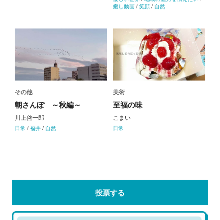
癒し動画
/
笑顔
/
自然
その他
美術
朝さんぽ ～秋編～
至福の味
川上啓一郎
こまい
日常
/
福井
/
自然
日常
投票する