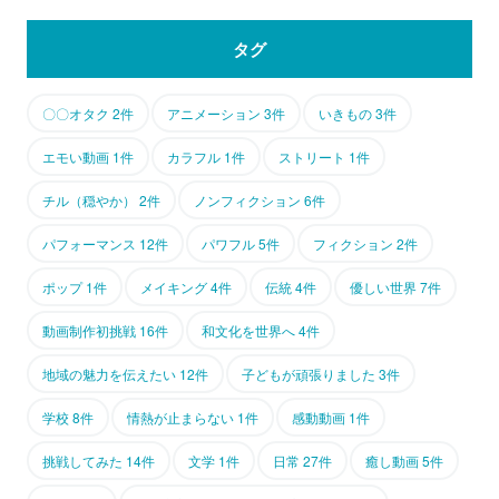
タグ
〇〇オタク 2件
アニメーション 3件
いきもの 3件
エモい動画 1件
カラフル 1件
ストリート 1件
チル（穏やか） 2件
ノンフィクション 6件
パフォーマンス 12件
パワフル 5件
フィクション 2件
ポップ 1件
メイキング 4件
伝統 4件
優しい世界 7件
動画制作初挑戦 16件
和文化を世界へ 4件
地域の魅力を伝えたい 12件
子どもが頑張りました 3件
学校 8件
情熱が止まらない 1件
感動動画 1件
挑戦してみた 14件
文学 1件
日常 27件
癒し動画 5件