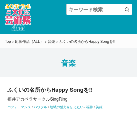
Top
>
応募作品（ALL）
>
音楽
>
ふくいの名所からHappy Songを!!
音楽
ふくいの名所からHappy Songを!!
福井アカペラサークルSingRing
パフォーマンス
/
パワフル
/
地域の魅力を伝えたい
/
福井
/
笑顔