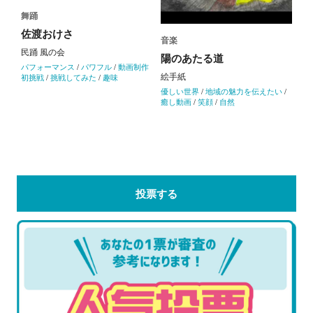
舞踊
佐渡おけさ
音楽
民踊 風の会
陽のあたる道
パフォーマンス
/
パワフル
/
動画制作
絵手紙
初挑戦
/
挑戦してみた
/
趣味
優しい世界
/
地域の魅力を伝えたい
/
癒し動画
/
笑顔
/
自然
投票する