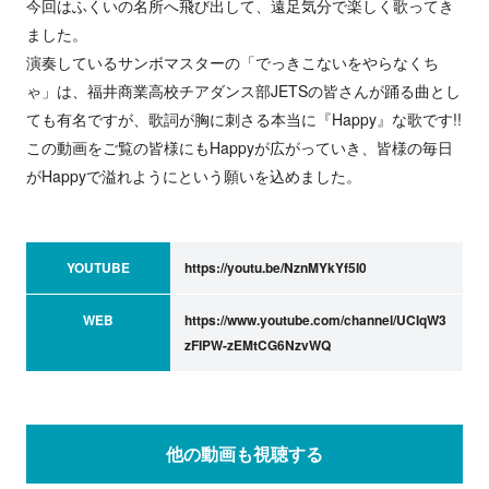
今回はふくいの名所へ飛び出して、遠足気分で楽しく歌ってき
ました。
演奏しているサンボマスターの「でっきこないをやらなくち
ゃ」は、福井商業高校チアダンス部JETSの皆さんが踊る曲とし
ても有名ですが、歌詞が胸に刺さる本当に『Happy』な歌です!!
この動画をご覧の皆様にもHappyが広がっていき、皆様の毎日
がHappyで溢れようにという願いを込めました。
YOUTUBE
https://youtu.be/NznMYkYf5I0
WEB
https://www.youtube.com/channel/UCIqW3
zFIPW-zEMtCG6NzvWQ
他の動画も視聴する