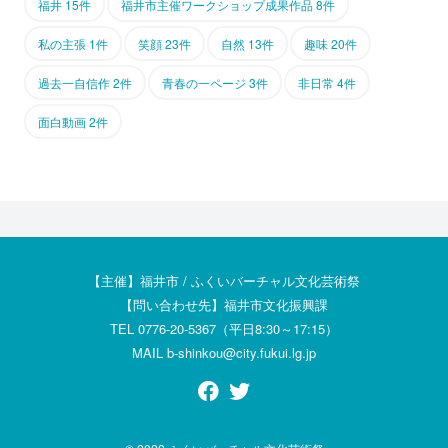
福井 15件
福井市主催ワークショップ成果作品 8件
私の主張 1件
笑顔 23件
自然 13件
趣味 20件
過去一自信作 2件
青春の一ページ 3件
非日常 4件
面白動画 2件
【主催】福井市 / ふくいバーチャル文化芸術祭
【問い合わせ先】福井市文化振興課
TEL 0776-20-5367（平日8:30～17:15）
MAIL b-shinkou@city.fukui.lg.jp