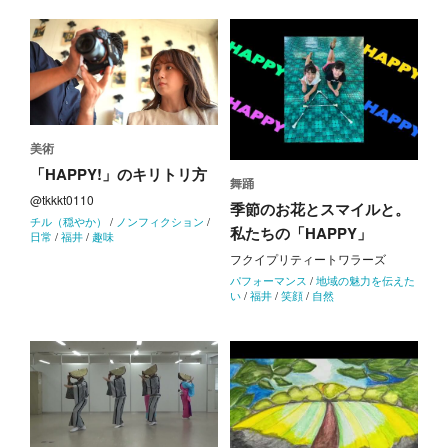
美術
「HAPPY!」のキリトリ方
舞踊
@tkkkt0110
季節のお花とスマイルと。
チル（穏やか）
/
ノンフィクション
/
私たちの「HAPPY」
日常
/
福井
/
趣味
フクイプリティートワラーズ
パフォーマンス
/
地域の魅力を伝えた
い
/
福井
/
笑顔
/
自然